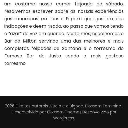
um costume nosso comer feijoada de sábado,
Maio
o
resolvemos escrever sobre as nossas experiências
início
gastronômicas em casa. Espero que gostem das
da
indicações e deem risada, ao passo que vamos tendo
quarentena
o “azar” de vez em quando. Neste mês, escolhemos o
Bar do Milton servindo uma das melhores e mais
completas feijoadas de Santana e o torresmo do
Famoso Bar do Justo sendo o mais gostoso
torresmo.
2026 Direitos autorais
A Bela e o Bigode
.
Blossom Feminine |
Desenvolvido por
Blossom Themes
.Desenvolvido por
WordPress
.