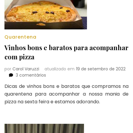
Quarentena
Vinhos bons e baratos para acompanhar
com pizza
por
Carol Varuzzi
atualizado em
19 de setembro de 2022
em
3 comentários
Vinhos
Dicas de vinhos bons e baratos que compramos na
bons
quarentena para acompanhar a nossa mania de
e
baratos
pizza na sexta feira e estamos adorando.
para
acompanhar
com
pizza