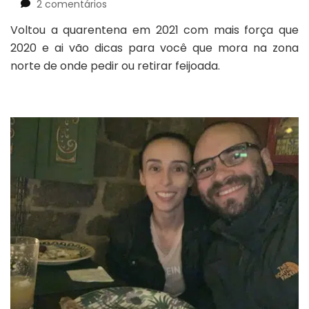
em
2 comentários
Feijoada
Voltou a quarentena em 2021 com mais força que
na
2020 e ai vão dicas para você que mora na zona
zona
norte
norte de onde pedir ou retirar feijoada.
de
São
Paulo