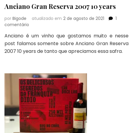
Anciano Gran Reserva 2007 10 years
por
Bigode
atualizado em
2 de agosto de 2021
1
em
comentário
Anciano
Anciano é um vinho que gostamos muito e nesse
Gran
post falamos somente sobre Anciano Gran Reserva
Reserva
2007
2007 10 years de tanto que apreciamos essa safra.
10
years