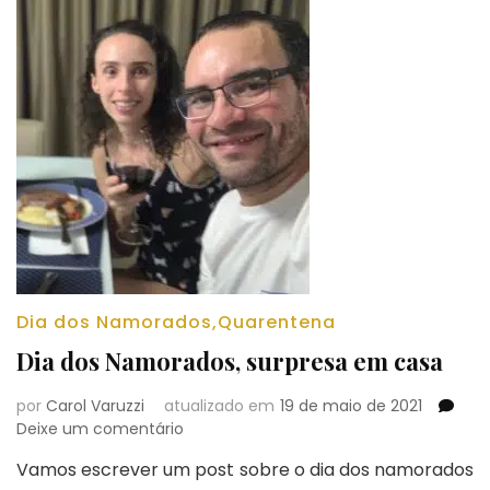
Dia dos Namorados
,
Quarentena
Dia dos Namorados, surpresa em casa
por
Carol Varuzzi
atualizado em
19 de maio de 2021
em
Deixe um comentário
Dia
Vamos escrever um post sobre o dia dos namorados
dos