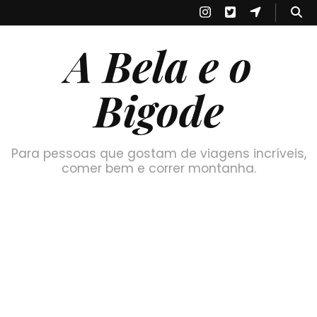
A Bela e o
Bigode
Para pessoas que gostam de viagens incríveis,
comer bem e correr montanha.