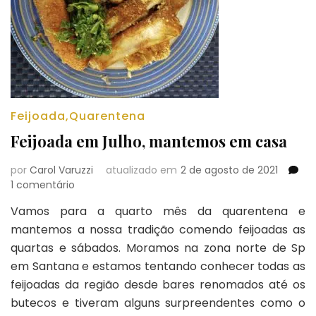
Feijoada
,
Quarentena
Feijoada em Julho, mantemos em casa
por
Carol Varuzzi
atualizado em
2 de agosto de 2021
em
1 comentário
Feijoada
Vamos para a quarto mês da quarentena e
em
mantemos a nossa tradição comendo feijoadas as
Julho,
mantemos
quartas e sábados. Moramos na zona norte de Sp
em
em Santana e estamos tentando conhecer todas as
casa
feijoadas da região desde bares renomados até os
butecos e tiveram alguns surpreendentes como o