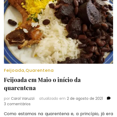
Feijoada
,
Quarentena
Feijoada em Maio o início da
quarentena
por
Carol Varuzzi
atualizado em
2 de agosto de 2021
em
3 comentários
Feijoada
Como estamos na quarentena e, a princípio, já era
em