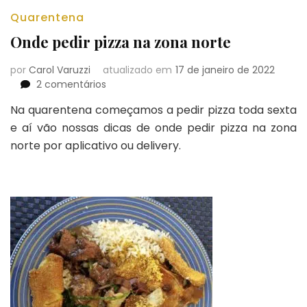
Quarentena
Onde pedir pizza na zona norte
por
Carol Varuzzi
atualizado em
17 de janeiro de 2022
em
2 comentários
Onde
Na quarentena começamos a pedir pizza toda sexta
pedir
e aí vão nossas dicas de onde pedir pizza na zona
pizza
na
norte por aplicativo ou delivery.
zona
norte