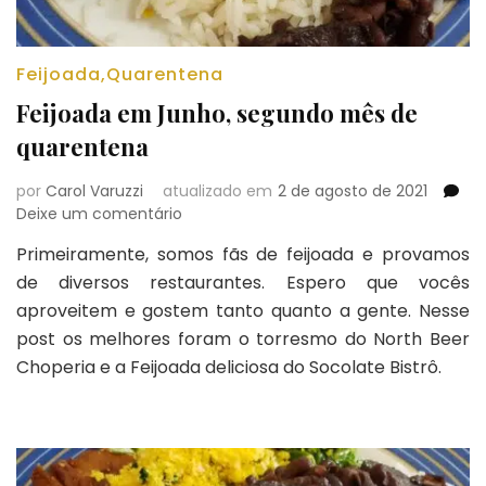
Feijoada
,
Quarentena
Feijoada em Junho, segundo mês de
quarentena
por
Carol Varuzzi
atualizado em
2 de agosto de 2021
em
Deixe um comentário
Feijoada
Primeiramente, somos fãs de feijoada e provamos
em
de diversos restaurantes. Espero que vocês
Junho,
segundo
aproveitem e gostem tanto quanto a gente. Nesse
mês
post os melhores foram o torresmo do North Beer
de
Choperia e a Feijoada deliciosa do Socolate Bistrô.
quarentena