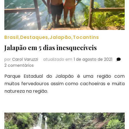
Brasil
,
Destaques
,
Jalapão
,
Tocantins
Jalapão em 5 dias inesquecíveis
por
Carol Varuzzi
atualizado em
1 de agosto de 2021
em
2 comentários
Jalapão
Parque Estadual do Jalapão é uma região com
em
muitos fervedouros assim como cachoeiras e muita
5
dias
natureza na região.
inesquecíveis