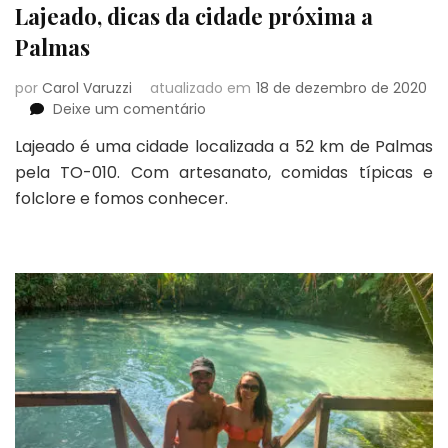
Lajeado, dicas da cidade próxima a
Palmas
por
Carol Varuzzi
atualizado em
18 de dezembro de 2020
em
Deixe um comentário
Lajeado,
Lajeado é uma cidade localizada a 52 km de Palmas
dicas
pela TO-010. Com artesanato, comidas típicas e
da
cidade
folclore e fomos conhecer.
próxima
a
Palmas