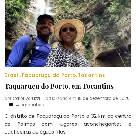
Brasil
,
Taquaruçu do Porto
,
Tocantins
Taquaruçu do Porto, em Tocantins
por
Carol Varuzzi
atualizado em
18 de dezembro de 2020
em
4 comentários
Taquaruçu
O distrito de Taquaraçu do Porto a 32 km do centro
do
de Palmas com lugares aconchegantes e
Porto,
em
cachoeiras de águas frias.