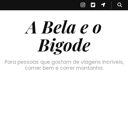
A Bela e o
Bigode
Para pessoas que gostam de viagens incríveis,
comer bem e correr montanha.