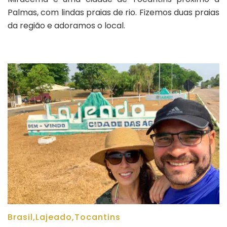
do
Palmas, com lindas praias de rio. Fizemos duas praias
Tocantins
e
da região e adoramos o local.
suas
praias
de
rio
Brasil
,
Lajeado
,
Tocantins