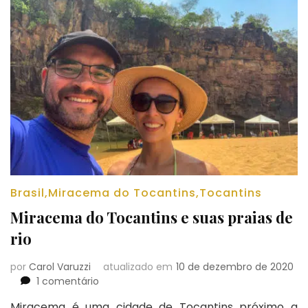
Brasil
,
Miracema do Tocantins
,
Tocantins
Miracema do Tocantins e suas praias de
rio
por
Carol Varuzzi
atualizado em
10 de dezembro de 2020
em
1 comentário
Miracema
Miracema é uma cidade de Tocantins próximo a