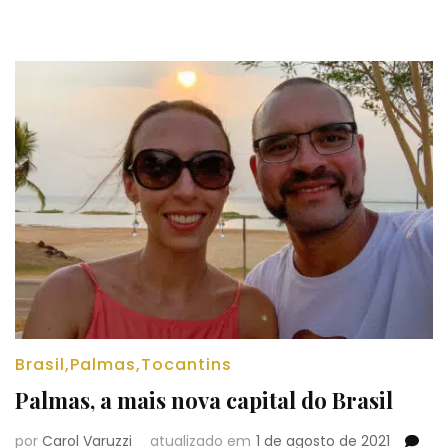
Tocantins
Brasil
,
Palmas
,
Tocantins
Palmas, a mais nova capital do Brasil
por
Carol Varuzzi
atualizado em
1 de agosto de 2021