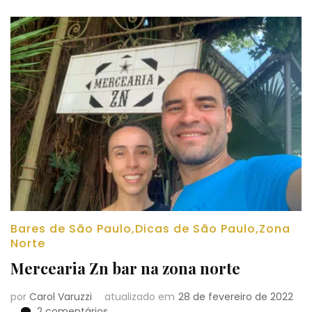
melhor
bolinho
de
carne
Bares de São Paulo
,
Dicas de São Paulo
,
Zona
Norte
Mercearia Zn bar na zona norte
por
Carol Varuzzi
atualizado em
28 de fevereiro de 2022
em
2 comentários