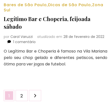
Bares de São Paulo
,
Dicas de São Paulo
,
Zona
Sul
Legítimo Bar e Choperia, feijoada
sábado
por
Carol Varuzzi
atualizado em
28 de fevereiro de 2022
em
1 comentário
Legítimo
O Legítimo Bar e Choperia é famoso na Vila Mariana
Bar
pelo seu chop gelado e diferentes petiscos, sendo
e
Choperia,
ótimo para ver jogos de futebol.
feijoada
sábado
Paginação
Página
Página
1
2
de
posts