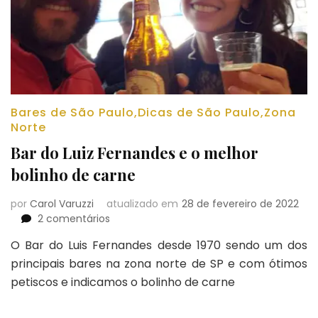
Bares de São Paulo
,
Dicas de São Paulo
,
Zona
Norte
Bar do Luiz Fernandes e o melhor
bolinho de carne
por
Carol Varuzzi
atualizado em
28 de fevereiro de 2022
em
2 comentários
Bar
O Bar do Luis Fernandes desde 1970 sendo um dos
do
principais bares na zona norte de SP e com ótimos
Luiz
Fernandes
petiscos e indicamos o bolinho de carne
e
o