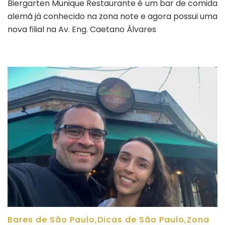
Biergarten Munique Restaurante é um bar de comida
Munique
alemã já conhecido na zona note e agora possui uma
bar
de
nova filial na Av. Eng. Caetano Álvares
comida
Alemã
Bares de São Paulo
,
Dicas de São Paulo
,
Zona