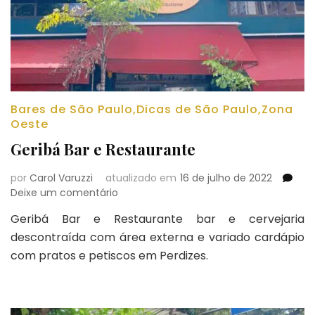
Bares de São Paulo
,
Dicas de São Paulo
,
Zona
Oeste
Geribá Bar e Restaurante
por
Carol Varuzzi
atualizado em
16 de julho de 2022
em
Deixe um comentário
Geribá
Geribá Bar e Restaurante bar e cervejaria
Bar
descontraída com área externa e variado cardápio
e
Restaurante
com pratos e petiscos em Perdizes.