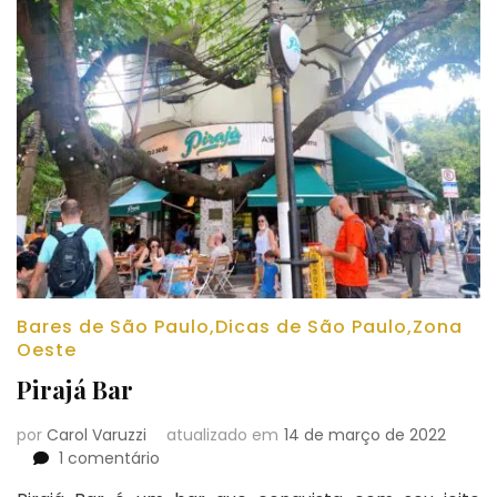
Bares de São Paulo
,
Dicas de São Paulo
,
Zona
Oeste
Pirajá Bar
por
Carol Varuzzi
atualizado em
14 de março de 2022
em
1 comentário
Pirajá