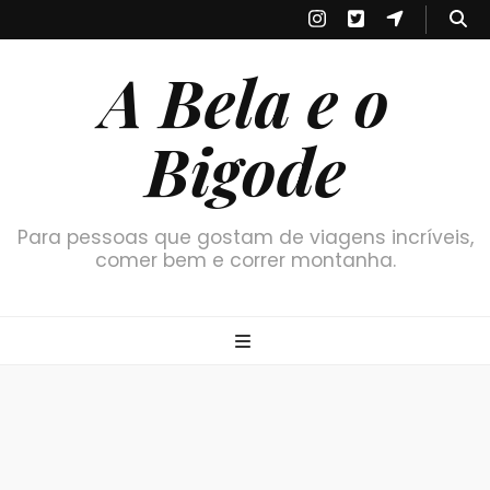
A Bela e o
Bigode
Para pessoas que gostam de viagens incríveis,
comer bem e correr montanha.