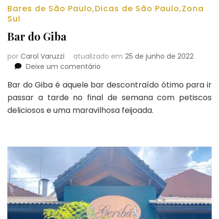
Bares de São Paulo
,
Dicas de São Paulo
,
Zona
Sul
Bar do Giba
por
Carol Varuzzi
atualizado em
25 de junho de 2022
em
Deixe um comentário
Bar
Bar do Giba é aquele bar descontraído ótimo para ir
do
passar a tarde no final de semana com petiscos
Giba
deliciosos e uma maravilhosa feijoada.