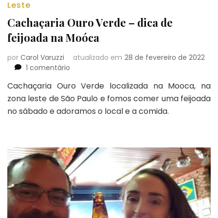
Leste
Cachaçaria Ouro Verde – dica de
feijoada na Moóca
por
Carol Varuzzi
atualizado em
28 de fevereiro de 2022
em
1 comentário
Cachaçaria
Cachaçaria Ouro Verde localizada na Mooca, na
Ouro
zona leste de São Paulo e fomos comer uma feijoada
Verde
–
no sábado e adoramos o local e a comida.
dica
de
feijoada
na
Moóca