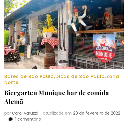
Bares de São Paulo
,
Dicas de São Paulo
,
Zona
Norte
Biergarten Munique bar de comida
Alemã
por
Carol Varuzzi
atualizado em
28 de fevereiro de 2022
em
1 comentário
Biergarten