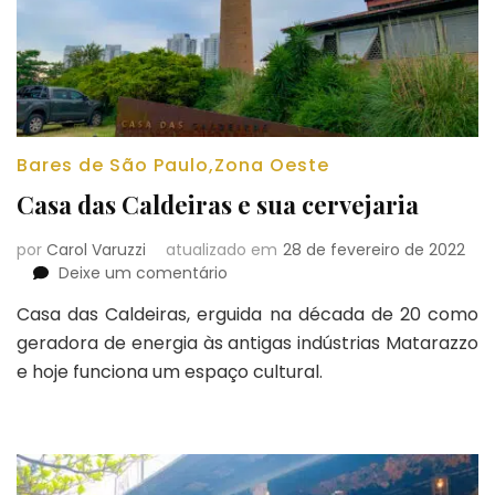
Bares de São Paulo
,
Zona Oeste
Casa das Caldeiras e sua cervejaria
por
Carol Varuzzi
atualizado em
28 de fevereiro de 2022
em
Deixe um comentário
Casa
Casa das Caldeiras, erguida na década de 20 como
das
geradora de energia às antigas indústrias Matarazzo
Caldeiras
e
e hoje funciona um espaço cultural.
sua
cervejaria