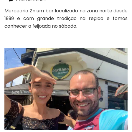
Mercearia
Mercearia Zn um bar localizado na zona norte desde
Zn
1999 e com grande tradição na região e fomos
bar
na
conhecer a feijoada no sábado.
zona
norte