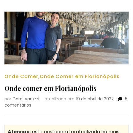
Onde Comer
,
Onde Comer em Florianópolis
Onde comer em Florianópolis
por
Carol Varuzzi
atualizado em
19 de abril de 2022
5
em
comentários
Onde
comer
em
Florianópolis
Atenção:
esta postagem foi atualizada há mais