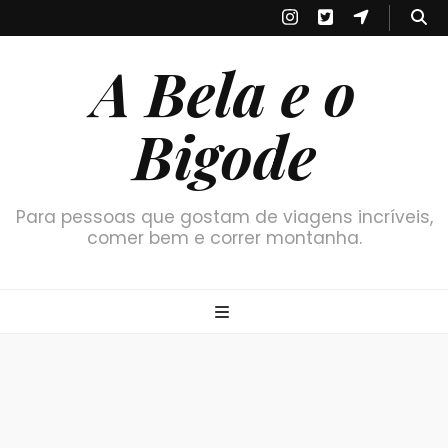
A Bela e o
Bigode
Para pessoas que gostam de viagens incríveis,
comer bem e correr montanha.