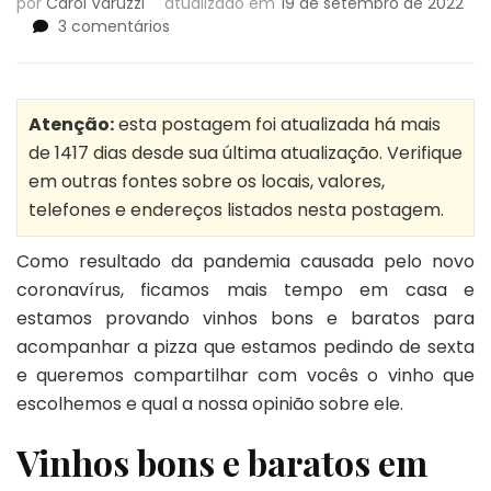
por
Carol Varuzzi
atualizado em
19 de setembro de 2022
em
3 comentários
Vinhos
bons
e
baratos
Atenção:
esta postagem foi atualizada há mais
para
de 1417 dias desde sua última atualização. Verifique
acompanhar
em outras fontes sobre os locais, valores,
com
telefones e endereços listados nesta postagem.
pizza
Como resultado da pandemia causada pelo novo
coronavírus, ficamos mais tempo em casa e
estamos provando vinhos bons e baratos para
acompanhar a pizza que estamos pedindo de sexta
e queremos compartilhar com vocês o vinho que
escolhemos e qual a nossa opinião sobre ele.
Vinhos bons e baratos em