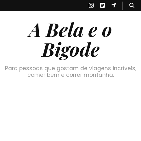
A Bela e o
Bigode
Para pessoas que gostam de viagens incríveis,
comer bem e correr montanha.