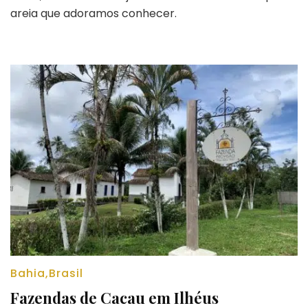
em
areia que adoramos conhecer.
Caraíva
Bahia
,
Brasil
Fazendas de Cacau em Ilhéus