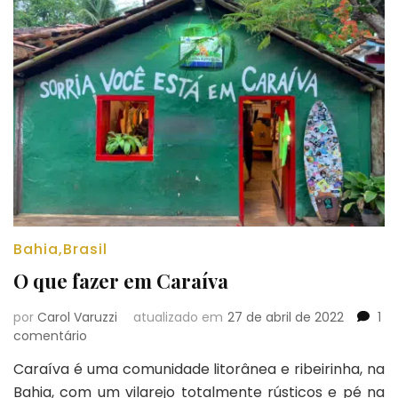
Bahia
,
Brasil
O que fazer em Caraíva
por
Carol Varuzzi
atualizado em
27 de abril de 2022
1
em
comentário
O
Caraíva é uma comunidade litorânea e ribeirinha, na
que
Bahia, com um vilarejo totalmente rústicos e pé na
fazer