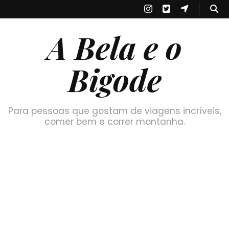
A Bela e o
Bigode
Para pessoas que gostam de viagens incríveis,
comer bem e correr montanha.