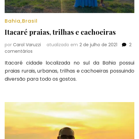
Bahia
,
Brasil
Itacaré praias, trilhas e cachoeiras
por
Carol Varuzzi
atualizado em
2 de julho de 2021
2
em
comentários
Itacaré
Itacaré cidade localizada no sul da Bahia possui
praias,
praias rurais, urbanas, trilhas e cachoeiras possuindo
trilhas
e
diversão para todo os gostos.
cachoeiras