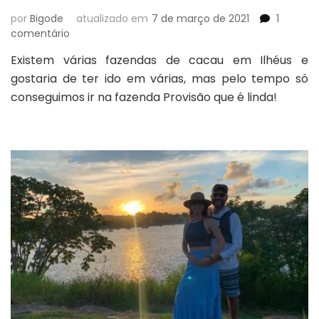
por
Bigode
atualizado em
7 de março de 2021
1
em
comentário
Fazendas
Existem várias fazendas de cacau em Ilhéus e
de
gostaria de ter ido em várias, mas pelo tempo só
Cacau
em
conseguimos ir na fazenda Provisão que é linda!
Ilhéus