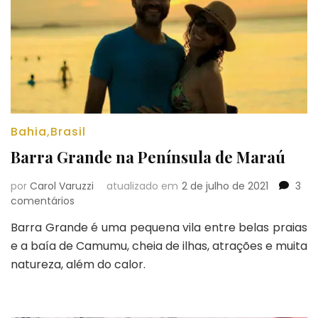
Bahia
,
Brasil
Barra Grande na Península de Maraú
por
Carol Varuzzi
atualizado em
2 de julho de 2021
3
em
comentários
Barra
Barra Grande é uma pequena vila entre belas praias
Grande
e a baía de Camumu, cheia de ilhas, atrações e muita
na
Península
natureza, além do calor.
de
Maraú