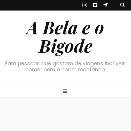
A Bela e o
Bigode
Para pessoas que gostam de viagens incríveis,
comer bem e correr montanha.