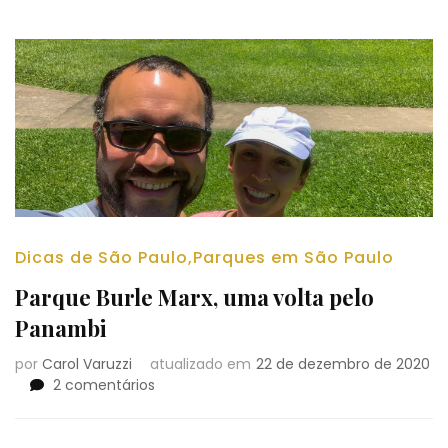
Dicas de São Paulo
,
Parques em São Paulo
Parque Burle Marx, uma volta pelo
Panambi
por
Carol Varuzzi
atualizado em
22 de dezembro de 2020
em
2 comentários
Parque
Burle
Marx,