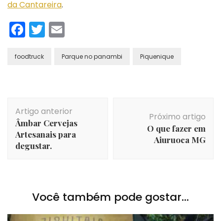
da Cantareira
.
Facebook
Twitter
Email
foodtruck
Parque no panambi
Piquenique
Navegação
Artigo anterior
de
Próximo artigo
Âmbar Cervejas
post
O que fazer em
Artesanais para
Aiuruoca MG
degustar.
Você também pode gostar...