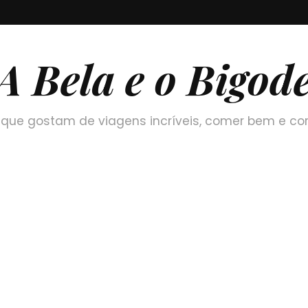
A Bela e o Bigod
que gostam de viagens incríveis, comer bem e co