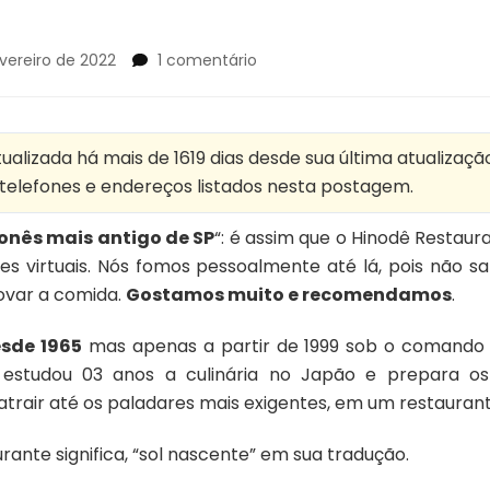
em
vereiro de 2022
1 comentário
Hinodê
restaurante
japonês
mais
alizada há mais de 1619 dias desde sua última atualizaçã
antigo
, telefones e endereços listados nesta postagem.
de
SP
onês mais antigo de SP
“: é assim que o Hinodê Restaur
tes virtuais. Nós fomos pessoalmente até lá, pois não s
ovar a comida.
Gostamos muito e recomendamos
.
sde 1965
mas apenas a partir de 1999 sob o comando d
 estudou 03 anos a culinária no Japão e prepara 
e atrair até os paladares mais exigentes, em um restaura
rante significa, “sol nascente” em sua tradução.