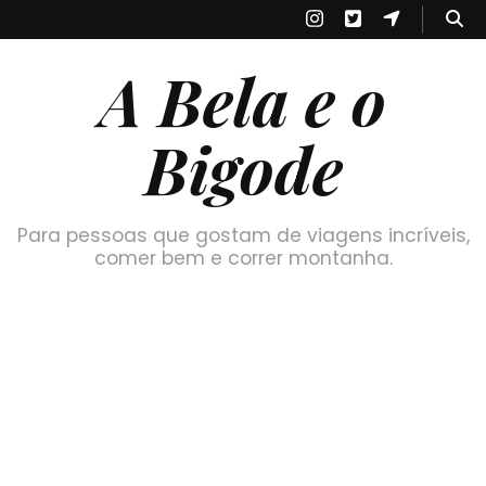
A Bela e o
Bigode
Para pessoas que gostam de viagens incríveis,
comer bem e correr montanha.