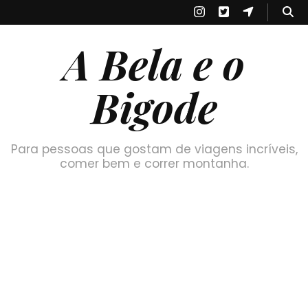
A Bela e o
Bigode
Para pessoas que gostam de viagens incríveis,
comer bem e correr montanha.