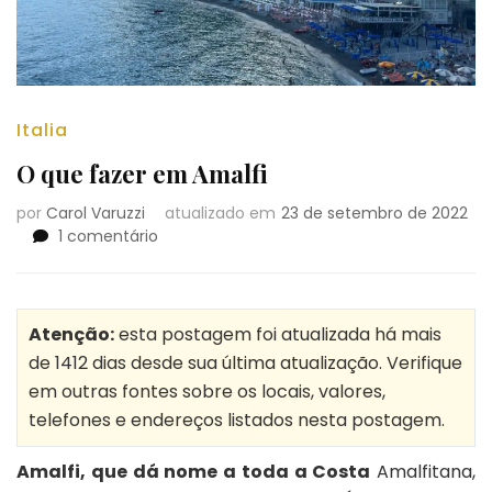
Italia
O que fazer em Amalfi
por
Carol Varuzzi
atualizado em
23 de setembro de 2022
em
1 comentário
O
que
fazer
em
Atenção:
esta postagem foi atualizada há mais
Amalfi
de 1412 dias desde sua última atualização. Verifique
em outras fontes sobre os locais, valores,
telefones e endereços listados nesta postagem.
Amalfi, que dá nome a toda a Costa
Amalfitana,