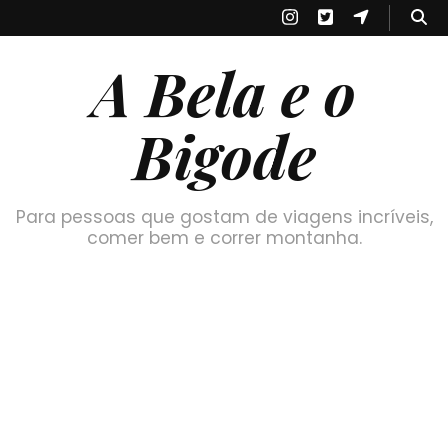
A Bela e o
Bigode
Para pessoas que gostam de viagens incríveis,
comer bem e correr montanha.