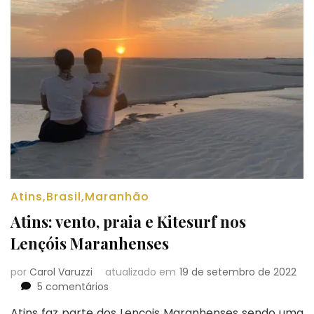
Atins
,
Brasil
,
Maranhão
Atins: vento, praia e Kitesurf nos
Lençóis Maranhenses
por
Carol Varuzzi
atualizado em
19 de setembro de 2022
em
5 comentários
Atins:
Atins faz parte dos Lençois Maranhenses sendo uma