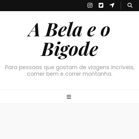
A Bela e o
Bigode
Para pessoas que gostam de viagens incríveis,
comer bem e correr montanha.