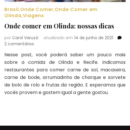
Brasil
,
Onde Comer
,
Onde Comer em
Olinda
,
Viagens
Onde comer em Olinda: nossas dicas
por
Carol Varuzzi
atualizado em
14 de junho de 2021
em
2 comentários
Onde
Nesse post, você poderá saber um pouco mais
comer
sobre a comida de Olinda e Recife. Indicamos
em
Olinda:
restaurantes para comer carne de sol, macaxeira,
nossas
carne de bode, arrumadinho de charque e sorvete
dicas
de bolo de rolo e frutas da região. E esperamos que
vocês provem e gostem igual a gente gostou.