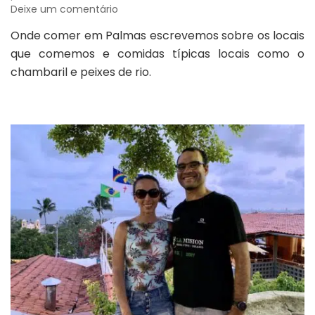
em
Deixe um comentário
Onde
Onde comer em Palmas escrevemos sobre os locais
comer
que comemos e comidas típicas locais como o
em
Palmas:
chambaril e peixes de rio.
comida
típica