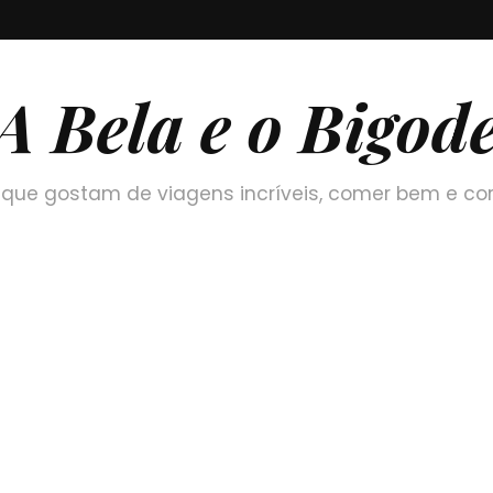
A Bela e o Bigod
que gostam de viagens incríveis, comer bem e co