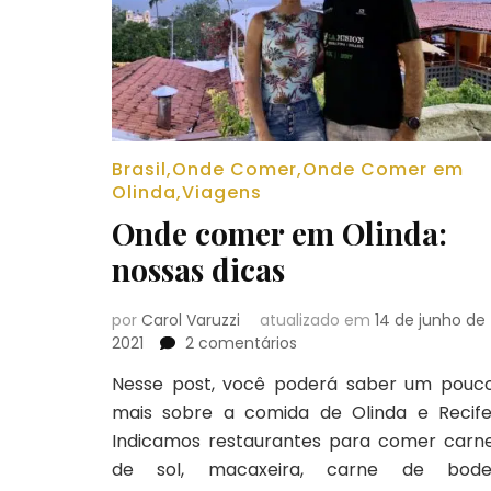
Brasil
,
Onde Comer
,
Onde Comer em
Olinda
,
Viagens
Onde comer em Olinda:
nossas dicas
por
Carol Varuzzi
atualizado em
14 de junho de
em
2021
2 comentários
Onde
Nesse post, você poderá saber um pouc
comer
mais sobre a comida de Olinda e Recife
em
Olinda:
Indicamos restaurantes para comer carn
nossas
de sol, macaxeira, carne de bode
dicas