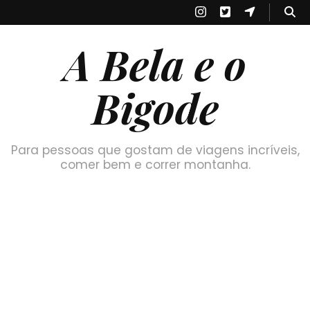
A Bela e o
Bigode
Para pessoas que gostam de viagens incríveis,
comer bem e correr montanha.