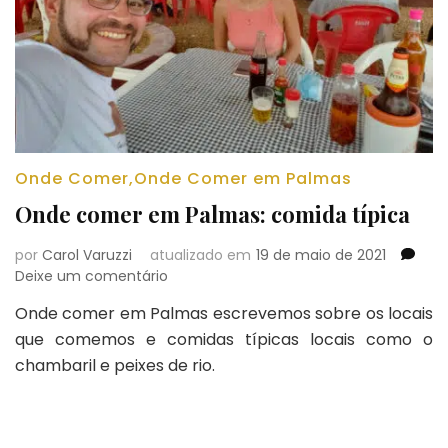
Onde Comer
,
Onde Comer em Palmas
Onde comer em Palmas: comida típica
por
Carol Varuzzi
atualizado em
19 de maio de 2021
em
Deixe um comentário
Onde
Onde comer em Palmas escrevemos sobre os locais
comer
que comemos e comidas típicas locais como o
em
Palmas:
chambaril e peixes de rio.
comida
típica