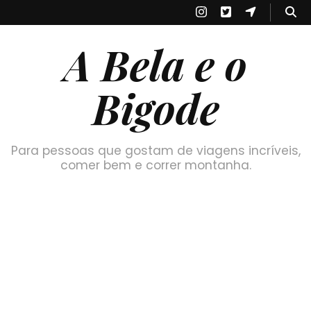
A Bela e o
Bigode
Para pessoas que gostam de viagens incríveis,
comer bem e correr montanha.