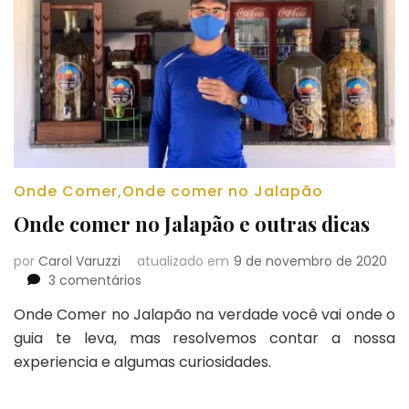
Onde Comer
,
Onde comer no Jalapão
Onde comer no Jalapão e outras dicas
por
Carol Varuzzi
atualizado em
9 de novembro de 2020
em
3 comentários
Onde
Onde Comer no Jalapão na verdade você vai onde o
comer
guia te leva, mas resolvemos contar a nossa
no
Jalapão
experiencia e algumas curiosidades.
e
outras