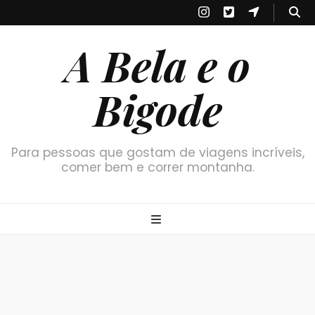
A Bela e o
Bigode
Para pessoas que gostam de viagens incríveis,
comer bem e correr montanha.