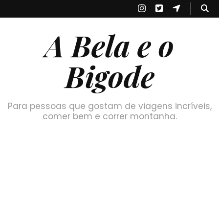
A Bela e o
Bigode
Para pessoas que gostam de viagens incríveis,
comer bem e correr montanha.