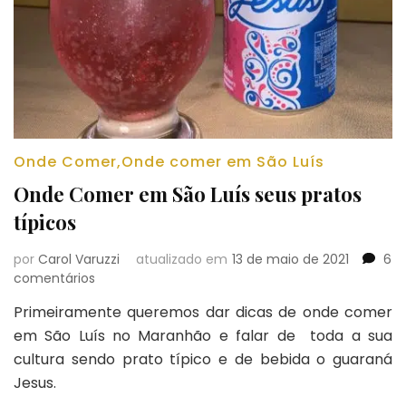
Onde Comer
,
Onde comer em São Luís
Onde Comer em São Luís seus pratos
típicos
por
Carol Varuzzi
atualizado em
13 de maio de 2021
6
em
comentários
Onde
Primeiramente queremos dar dicas de onde comer
Comer
em São Luís no Maranhão e falar de toda a sua
em
São
cultura sendo prato típico e de bebida o guaraná
Luís
Jesus.
seus