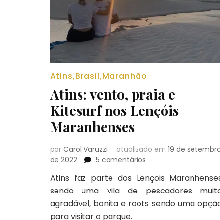
Atins
,
Brasil
,
Maranhão
Atins: vento, praia e
Kitesurf nos Lençóis
Maranhenses
por
Carol Varuzzi
atualizado em
19 de setembr
em
de 2022
5 comentários
Atins:
Atins faz parte dos Lençois Maranhense
vento,
sendo uma vila de pescadores muit
praia
e
agradável, bonita e roots sendo uma opçã
Kitesurf
para visitar o parque.