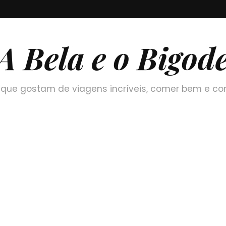
A Bela e o Bigod
que gostam de viagens incríveis, comer bem e co