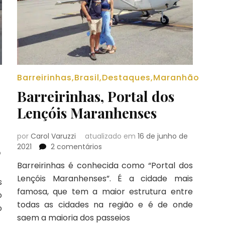
Barreirinhas
,
Brasil
,
Destaques
,
Maranhão
Barreirinhas, Portal dos
Lençóis Maranhenses
por
Carol Varuzzi
atualizado em
16 de junho de
em
2021
2 comentários
o
Barreirinhas,
Barreirinhas é conhecida como “Portal dos
Portal
Lençóis Maranhenses”. É a cidade mais
dos
s
Lençóis
famosa, que tem a maior estrutura entre
o
Maranhenses
todas as cidades na região e é de onde
o
saem a maioria dos passeios