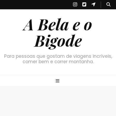
A Bela e o
Bigode
Para pessoas que gostam de viagens incríveis,
comer bem e correr montanha.