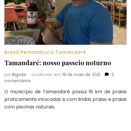
Brasil
,
Pernambuco
,
Tamandaré
Tamandaré: nosso passeio noturno
por
Bigode
atualizado em
19 de maio de 2021
2
em
comentários
Tamandaré:
O município de Tamandaré possui 16 km de praias
nosso
praticamente intocadas e com lindas praias e praias
passeio
noturno
com piscinas naturais.