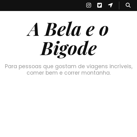
A Bela e o
Bigode
Para pessoas que gostam de viagens incríveis,
comer bem e correr montanha.