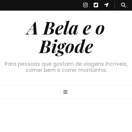
A Bela e o
Bigode
Para pessoas que gostam de viagens incríveis,
comer bem e correr montanha.