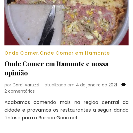
Onde Comer
,
Onde Comer em Itamonte
Onde Comer em Itamonte e nossa
opinião
por
Carol Varuzzi
atualizado em
4 de janeiro de 2021
em
2 comentários
Onde
Acabamos comendo mais na região central da
Comer
cidade e provamos os restaurantes a seguir dando
em
Itamonte
ênfase para o Barrica Gourmet.
e
nossa