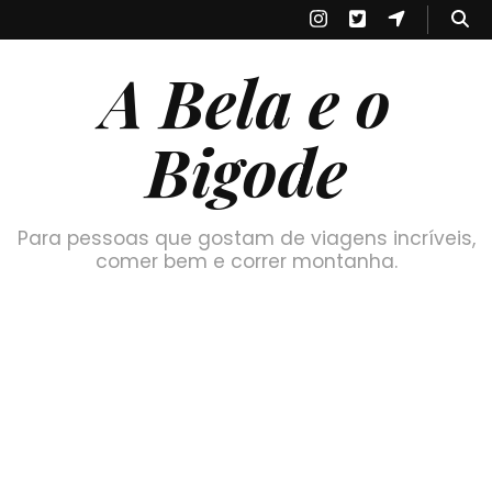
A Bela e o
Bigode
Para pessoas que gostam de viagens incríveis,
comer bem e correr montanha.