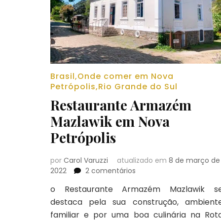
Brasil
,
Onde comer em Nova
Petrópolis
,
Rio Grande do Sul
Restaurante Armazém
Mazlawik em Nova
Petrópolis
por
Carol Varuzzi
atualizado em
8 de março de
em
2022
2 comentários
Restaurante
o Restaurante Armazém Mazlawik s
Armazém
destaca pela sua construção, ambient
Mazlawik
em
familiar e por uma boa culinária na Rot