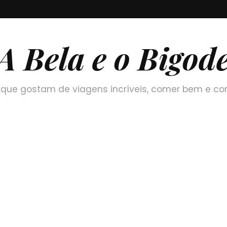
A Bela e o Bigod
que gostam de viagens incríveis, comer bem e co