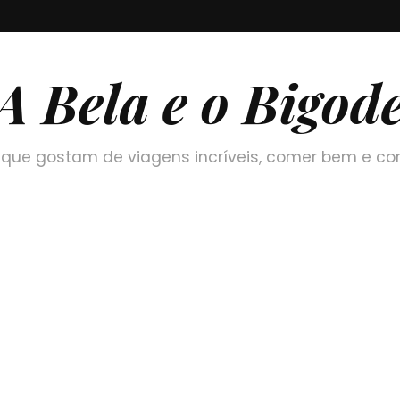
A Bela e o Bigod
que gostam de viagens incríveis, comer bem e co