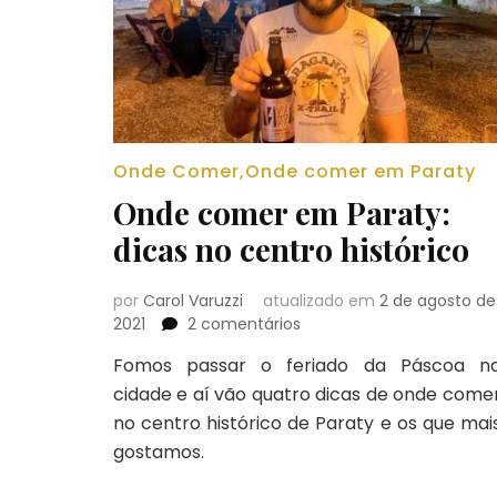
Onde Comer
,
Onde comer em Paraty
Onde comer em Paraty:
dicas no centro histórico
por
Carol Varuzzi
atualizado em
2 de agosto de
em
2021
2 comentários
Onde
Fomos passar o feriado da Páscoa n
comer
cidade e aí vão quatro dicas de onde come
em
Paraty:
no centro histórico de Paraty e os que mai
dicas
gostamos.
no
centro