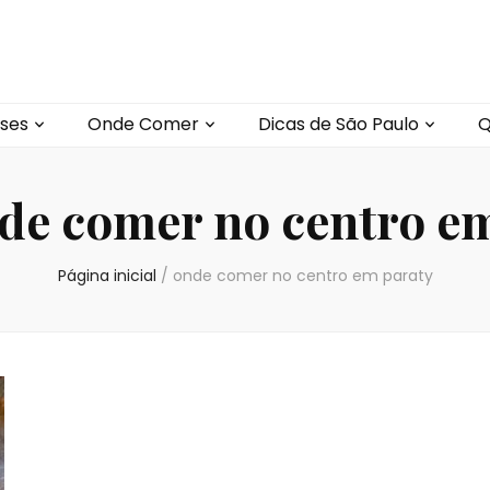
ses
Onde Comer
Dicas de São Paulo
Q
de comer no centro e
Página inicial
/
onde comer no centro em paraty