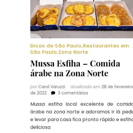
Dicas de São Paulo
,
Restaurantes em
São Paulo
,
Zona Norte
Mussa Esfiha – Comida
árabe na Zona Norte
por
Carol Varuzzi
atualizado em
28 de fevereiro
em
de 2022
3 comentários
Mussa
Mussa esfiha local excelente de comid
Esfiha
árabe na zona norte e adoramos ir lá pedi
–
Comida
e levar para casa fica pronto rápido e esfih
árabe
deliciosa
na