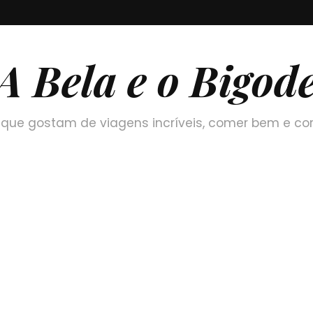
A Bela e o Bigod
que gostam de viagens incríveis, comer bem e co