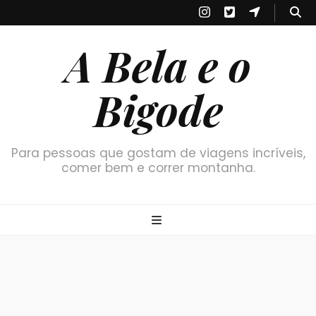
A Bela e o
Bigode
Para pessoas que gostam de viagens incríveis,
comer bem e correr montanha.