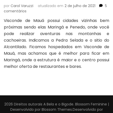
por
Carol Varuzzi
atualizado em
2 de julho de 2021
5
em
comentários
Visconde
Visconde de Mauá possui cidades vizinhas bem
de
próximas sendo elas Maringá e Penedo, onde você
Mauá
e
pode realizar aventuras nas montanhas e
seus
cachoeiras. Indicamos a Pedra Selada e o sitio do
encantos
Alcantilado. Ficamos hospedados em Visconde de
Mauá, mas achamos que é melhor para ficar em
Maringá, onde a estrutura é maior e o centro possui
melhor oferta de restaurantes e bares.
2026 Direitos autorais
A Bela e o Bigode
.
Blossom Feminine |
Desenvolvido por
Blossom Themes
.Desenvolvido por