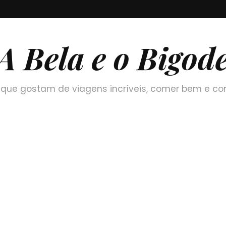
A Bela e o Bigod
que gostam de viagens incríveis, comer bem e co