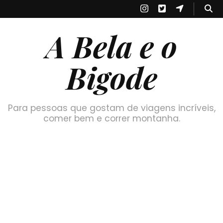
A Bela e o
Bigode
Para pessoas que gostam de viagens incríveis,
comer bem e correr montanha.