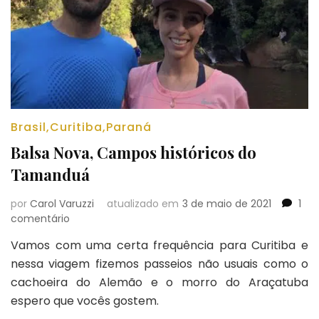
Brasil
,
Curitiba
,
Paraná
Balsa Nova, Campos históricos do
Tamanduá
por
Carol Varuzzi
atualizado em
3 de maio de 2021
1
em
comentário
Balsa
Vamos com uma certa frequência para Curitiba e
Nova,
nessa viagem fizemos passeios não usuais como o
Campos
históricos
cachoeira do Alemão e o morro do Araçatuba
do
espero que vocês gostem.
Tamanduá