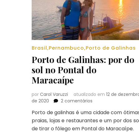
Brasil
,
Pernambuco
,
Porto de Galinhas
Porto de Galinhas: por do
sol no Pontal do
Maracaípe
por
Carol Varuzzi
atualizado em
12 de dezembr
em
de 2020
2 comentários
Porto
Porto de galinhas é uma cidade com ótima
de
praias, lojas e restaurantes e um por dos so
Galinhas:
por
de tirar o fôlego em Pontal do Maracaípe.
do