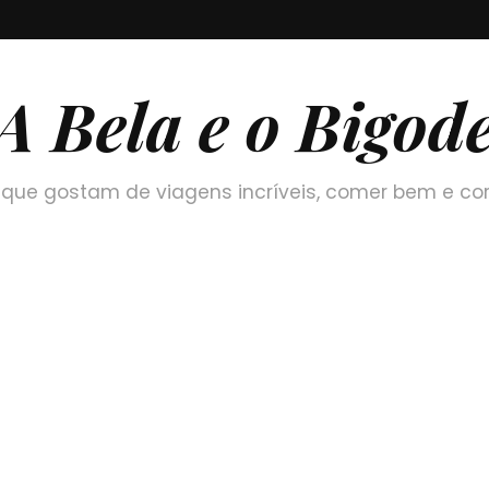
A Bela e o Bigod
que gostam de viagens incríveis, comer bem e co