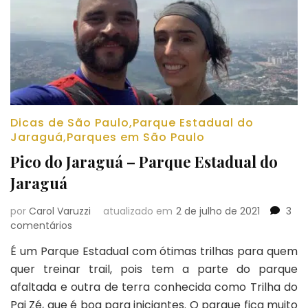
Dicas de São Paulo
,
Parque Estadual do
Jaraguá
,
Parques em São Paulo
Pico do Jaraguá – Parque Estadual do
Jaraguá
por
Carol Varuzzi
atualizado em
2 de julho de 2021
3
em
comentários
Pico
É um Parque Estadual com ótimas trilhas para quem
do
quer treinar trail, pois tem a parte do parque
Jaraguá
–
afaltada e outra de terra conhecida como Trilha do
Parque
Pai Zé, que é boa para iniciantes. O parque fica muito