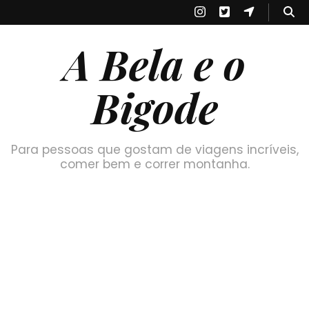
A Bela e o
Bigode
Para pessoas que gostam de viagens incríveis,
comer bem e correr montanha.