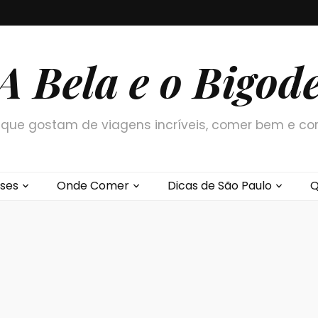
A Bela e o Bigod
que gostam de viagens incríveis, comer bem e co
ses
Onde Comer
Dicas de São Paulo
Q