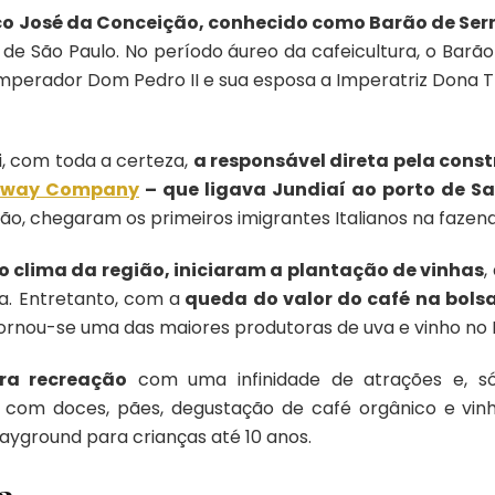
co José da Conceição, conhecido como Barão de Ser
 de São Paulo. No período áureo da cafeicultura, o Barão
o Imperador Dom Pedro II e sua esposa a Imperatriz Dona 
i, com toda a certeza,
a responsável direta pela const
ilway Company
– que ligava Jundiaí ao porto de Sa
dão, chegaram os primeiros imigrantes Italianos na fazen
o clima da região, iniciaram a plantação de vinhas
,
da. Entretanto, com a
queda do valor do café na bols
ornou-se uma das maiores produtoras de uva e vinho no 
ra recreação
com uma infinidade de atrações e, só pa
o com doces, pães, degustação de café orgânico e vinho
layground para crianças até 10 anos.