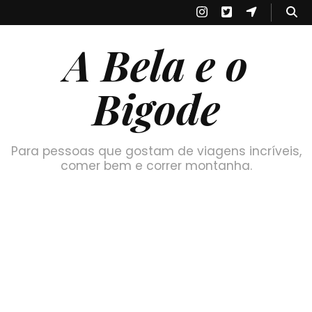
A Bela e o
Bigode
Para pessoas que gostam de viagens incríveis,
comer bem e correr montanha.