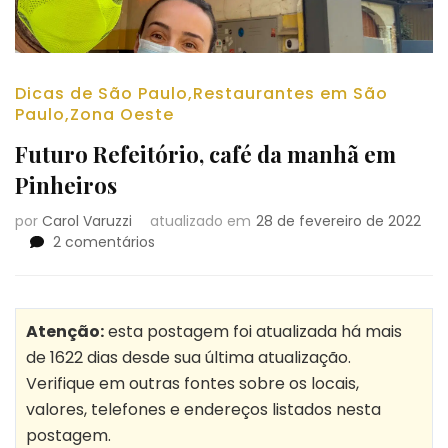
Dicas de São Paulo
,
Restaurantes em São
Paulo
,
Zona Oeste
Futuro Refeitório, café da manhã em
Pinheiros
por
Carol Varuzzi
atualizado em
28 de fevereiro de 2022
em
2 comentários
Futuro
Refeitório,
café
da
Atenção:
esta postagem foi atualizada há mais
manhã
de 1622 dias desde sua última atualização.
em
Verifique em outras fontes sobre os locais,
Pinheiros
valores, telefones e endereços listados nesta
postagem.