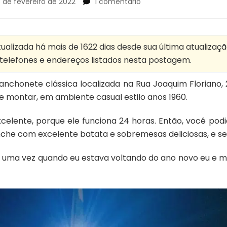
em
 de fevereiro de 2022
1 comentário
New
Dog
lanchonete
24
alizada há mais de 1622 dias desde sua última atualizaçã
horas
, telefones e endereços listados nesta postagem.
no
Itaim
anchonete clássica localizada na Rua Joaquim Floriano, 
e montar, em ambiente casual estilo anos 1960.
elente, porque ele funciona 24 horas. Então, você podi
nche com excelente batata e sobremesas deliciosas, e se
ue uma vez quando eu estava voltando do ano novo eu e m