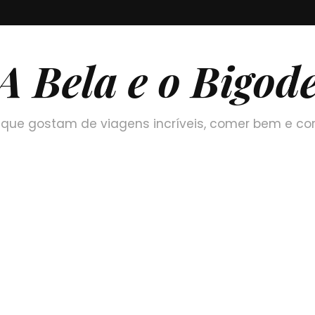
A Bela e o Bigod
que gostam de viagens incríveis, comer bem e co