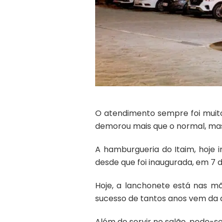
O atendimento sempre foi muito
demorou mais que o normal, mas
A hamburgueria do Itaim, hoje
desde que foi inaugurada, em 7 d
Hoje, a lanchonete está nas mão
sucesso de tantos anos vem da d
Além de servir no salão, pode-se