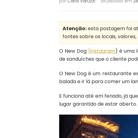
por
Carol Varuzzi
atualizado em
28
Atenção:
esta postagem foi atu
fontes sobre os locais, valores
O New Dog
(instagram
) é uma l
de sanduíches que o cliente pod
O New Dog é um restaurante exc
balada e ir lá para comer um la
E funciona até em feriado, já q
lugar garantido de estar aberto.