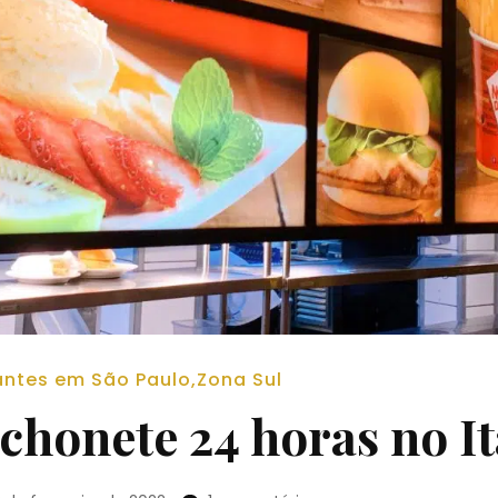
antes em São Paulo
,
Zona Sul
chonete 24 horas no I