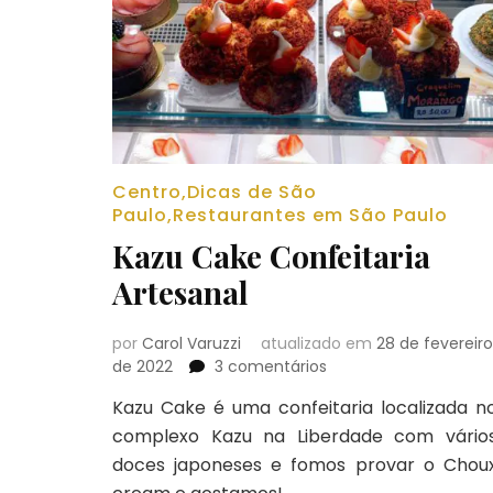
Centro
,
Dicas de São
Paulo
,
Restaurantes em São Paulo
Kazu Cake Confeitaria
Artesanal
por
Carol Varuzzi
atualizado em
28 de fevereiro
em
de 2022
3 comentários
Kazu
Kazu Cake é uma confeitaria localizada n
Cake
complexo Kazu na Liberdade com vário
Confeitaria
Artesanal
doces japoneses e fomos provar o Chou