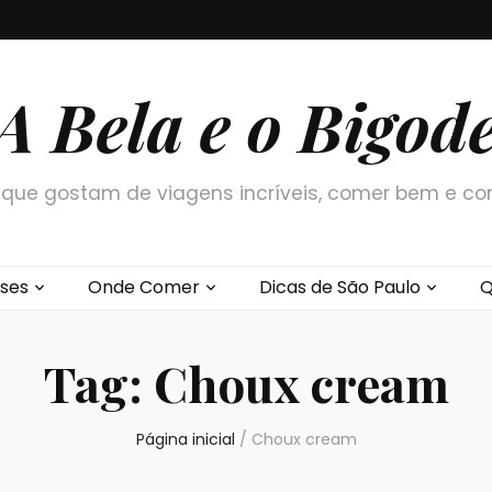
A Bela e o Bigod
que gostam de viagens incríveis, comer bem e co
ses
Onde Comer
Dicas de São Paulo
Q
Tag:
Choux cream
Página inicial
/
Choux cream