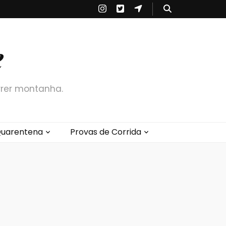
e
rrer montanha.
uarentena
Provas de Corrida