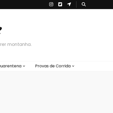
e
rrer montanha.
uarentena
Provas de Corrida