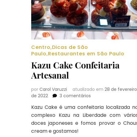
Centro
,
Dicas de São
Paulo
,
Restaurantes em São Paulo
Kazu Cake Confeitaria
Artesanal
por
Carol Varuzzi
atualizado em
28 de fevereiro
em
de 2022
3 comentários
Kazu
Kazu Cake é uma confeitaria localizada n
Cake
complexo Kazu na Liberdade com vário
Confeitaria
Artesanal
doces japoneses e fomos provar o Chou
cream e gostamos!