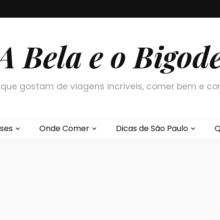
A Bela e o Bigod
que gostam de viagens incríveis, comer bem e co
ses
Onde Comer
Dicas de São Paulo
Q