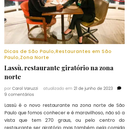
Dicas de São Paulo
,
Restaurantes em São
Paulo
,
Zona Norte
Lassù, restaurante giratório na zona
norte
por
Carol Varuzzi
atualizado em
21 de junho de 2023
em
9 comentários
Lassù,
Lassù é o novo restaurante na zona norte de São
restaurante
Paulo que fomos conhecer e é maravilhoso, não só a
giratório
na
vista que tem 270 graus, ou pelo centro do
zona
restaurante ser giratório mas também pela comida