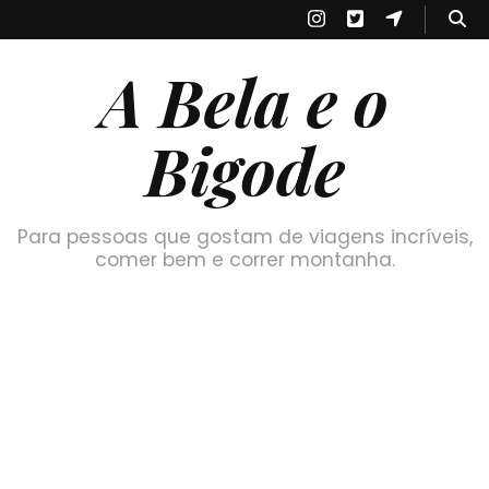
A Bela e o
Bigode
Para pessoas que gostam de viagens incríveis,
comer bem e correr montanha.