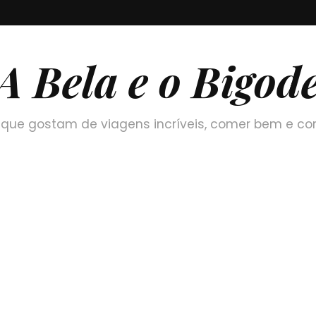
A Bela e o Bigod
que gostam de viagens incríveis, comer bem e co