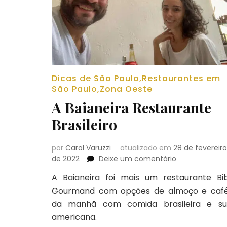
Dicas de São Paulo
,
Restaurantes em
São Paulo
,
Zona Oeste
A Baianeira Restaurante
Brasileiro
por
Carol Varuzzi
atualizado em
28 de fevereiro
em
de 2022
Deixe um comentário
A
A Baianeira foi mais um restaurante Bi
Baianeira
Gourmand com opções de almoço e caf
Restaurante
Brasileiro
da manhã com comida brasileira e su
americana.