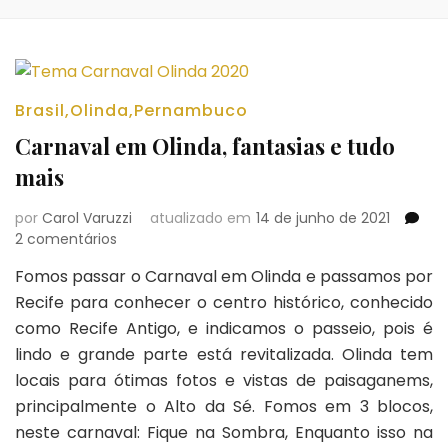
Brasil
,
Olinda
,
Pernambuco
Carnaval em Olinda, fantasias e tudo
mais
por
Carol Varuzzi
atualizado em
14 de junho de 2021
em
2 comentários
Carnaval
Fomos passar o Carnaval em Olinda e passamos por
em
Recife para conhecer o centro histórico, conhecido
Olinda,
fantasias
como Recife Antigo, e indicamos o passeio, pois é
e
lindo e grande parte está revitalizada. Olinda tem
tudo
locais para ótimas fotos e vistas de paisaganems,
mais
principalmente o Alto da Sé. Fomos em 3 blocos,
neste carnaval: Fique na Sombra, Enquanto isso na