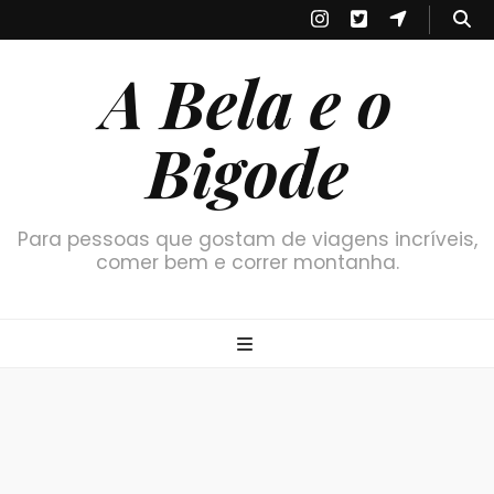
A Bela e o
Bigode
Para pessoas que gostam de viagens incríveis,
comer bem e correr montanha.