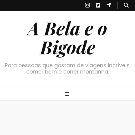
A Bela e o
Bigode
Para pessoas que gostam de viagens incríveis,
comer bem e correr montanha.