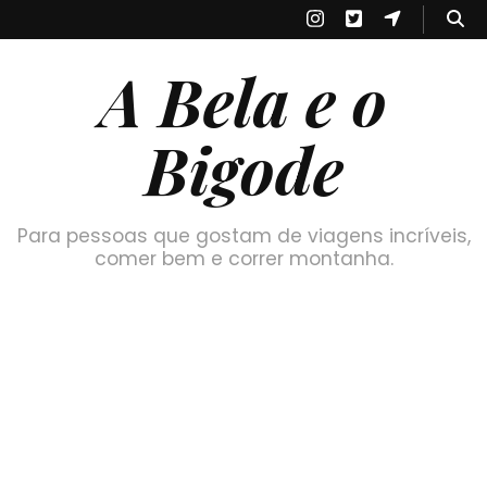
A Bela e o
Bigode
Para pessoas que gostam de viagens incríveis,
comer bem e correr montanha.