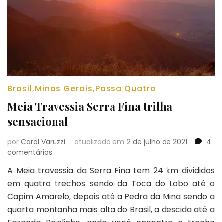
Brasil
,
Minas Gerais
,
Passa Quatro
Meia Travessia Serra Fina trilha
sensacional
por
Carol Varuzzi
atualizado em
2 de julho de 2021
4
em
comentários
Meia
A Meia travessia da Serra Fina tem 24 km divididos
Travessia
em quatro trechos sendo da Toca do Lobo até o
Serra
Fina
Capim Amarelo, depois até a Pedra da Mina sendo a
trilha
quarta montanha mais alta do Brasil, a descida até a
sensacional