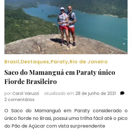
Brasil
,
Destaques
,
Paraty
,
Rio de Janeiro
Saco do Mamanguá em Paraty único
Fiorde Brasileiro
por
Carol Varuzzi
atualizado em
28 de junho de 2021
em
2 comentários
Saco
O Saco do Mamanguá em Paraty considerado o
do
único fiorde no Brasi, possui uma trilha fácil até o pico
Mamanguá
em
do Pão de Açúcar com vista surpreendente
Paraty