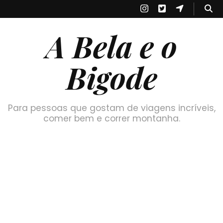
A Bela e o
Bigode
Para pessoas que gostam de viagens incríveis,
comer bem e correr montanha.