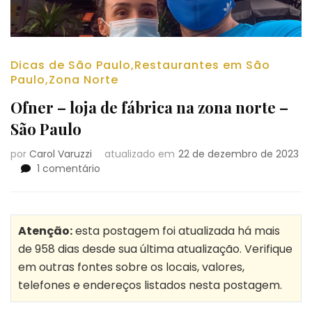
Dicas de São Paulo
,
Restaurantes em São
Paulo
,
Zona Norte
Ofner – loja de fábrica na zona norte –
São Paulo
por
Carol Varuzzi
atualizado em
22 de dezembro de 2023
em
1 comentário
Ofner
–
loja
de
Atenção:
esta postagem foi atualizada há mais
fábrica
de 958 dias desde sua última atualização. Verifique
na
em outras fontes sobre os locais, valores,
zona
telefones e endereços listados nesta postagem.
norte
–