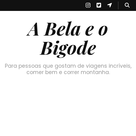
A Bela e o
Bigode
Para pessoas que gostam de viagens incríveis,
comer bem e correr montanha.