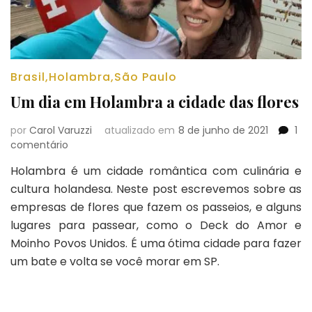
Brasil
,
Holambra
,
São Paulo
Um dia em Holambra a cidade das flores
por
Carol Varuzzi
atualizado em
8 de junho de 2021
1
em
comentário
Um
Holambra é um cidade romântica com culinária e
dia
cultura holandesa. Neste post escrevemos sobre as
em
Holambra
empresas de flores que fazem os passeios, e alguns
a
lugares para passear, como o Deck do Amor e
cidade
Moinho Povos Unidos. É uma ótima cidade para fazer
das
um bate e volta se você morar em SP.
flores