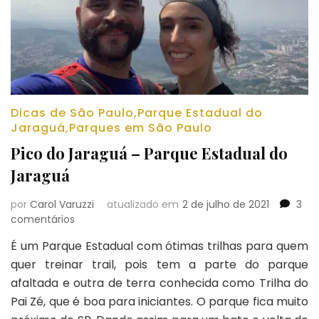
Dicas de São Paulo
,
Parque Estadual do
Jaraguá
,
Parques em São Paulo
Pico do Jaraguá – Parque Estadual do
Jaraguá
por
Carol Varuzzi
atualizado em
2 de julho de 2021
3
em
comentários
Pico
É um Parque Estadual com ótimas trilhas para quem
do
quer treinar trail, pois tem a parte do parque
Jaraguá
–
afaltada e outra de terra conhecida como Trilha do
Parque
Pai Zé, que é boa para iniciantes. O parque fica muito
Estadual