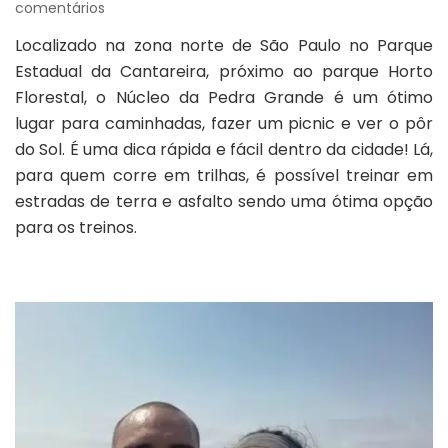
em
comentários
Parque
Localizado na zona norte de São Paulo no Parque
Estadual
Estadual da Cantareira, próximo ao parque Horto
da
Cantareira
Florestal, o Núcleo da Pedra Grande é um ótimo
–
lugar para caminhadas, fazer um picnic e ver o pôr
Núcleo
do Sol. É uma dica rápida e fácil dentro da cidade! Lá,
Pedra
para quem corre em trilhas, é possível treinar em
Grande
estradas de terra e asfalto sendo uma ótima opção
para os treinos.