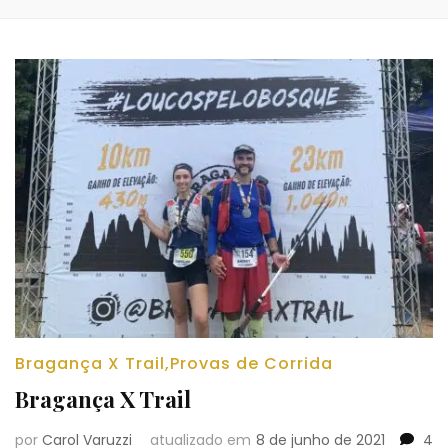
Bragança X Trail
,
Provas de Corrida
Bragança X Trail
por
Carol Varuzzi
atualizado em
8 de junho de 2021
4