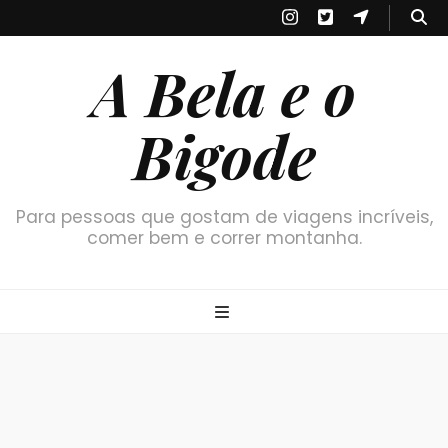
A Bela e o
Bigode
Para pessoas que gostam de viagens incríveis,
comer bem e correr montanha.