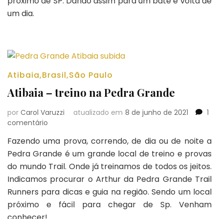
próximo de SP. Dando assim para um bate e volta de
do
um dia.
Jaraguá
Atibaia
,
Brasil
,
São Paulo
Atibaia – treino na Pedra Grande
por
Carol Varuzzi
atualizado em
8 de junho de 2021
1
em
comentário
Atibaia
Fazendo uma prova, correndo, de dia ou de noite a
–
Pedra Grande é um grande local de treino e provas
treino
na
do mundo Trail. Onde já treinamos de todos os jeitos.
Pedra
Indicamos procurar o Arthur da Pedra Grande Trail
Grande
Runners para dicas e guia na região. Sendo um local
próximo e fácil para chegar de Sp. Venham
conhecer!