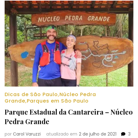
Dicas de São Paulo
,
Núcleo Pedra
Grande
,
Parques em São Paulo
Parque Estadual da Cantareira – Núcleo
Pedra Grande
por
Carol Varuzzi
atualizado em
2 de julho de 2021
3