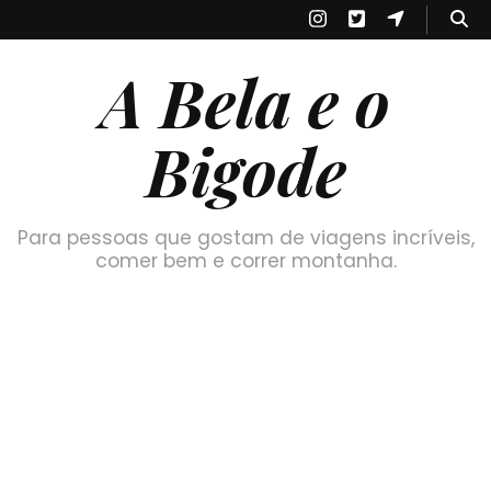
A Bela e o
Bigode
Para pessoas que gostam de viagens incríveis,
comer bem e correr montanha.