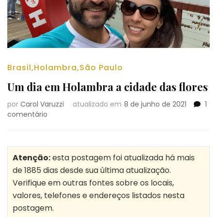
Brasil
,
Holambra
,
São Paulo
Um dia em Holambra a cidade das flores
por
Carol Varuzzi
atualizado em
8 de junho de 2021
1
em
comentário
Um
dia
em
Holambra
Atenção:
esta postagem foi atualizada há mais
a
de 1885 dias desde sua última atualização.
cidade
Verifique em outras fontes sobre os locais,
das
valores, telefones e endereços listados nesta
flores
postagem.