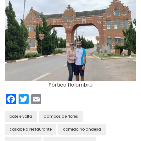
Pórtico Holambra
Facebook
Twitter
Email
bate e volta
Campos de flores
casabela restaurante
comida holandesa