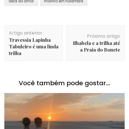
deck do amor
moinho em holambra
Navegação
Artigo anterior
de
Próximo artigo
Travessia Lapinha
post
Ilhabela e a trilha até
Tabuleiro é uma linda
a Praia do Bonete
trilha
Você também pode gostar...