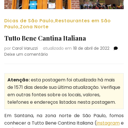
Dicas de São Paulo
,
Restaurantes em São
Paulo
,
Zona Norte
Tutto Bene Cantina Italiana
por
Carol Varuzzi
atualizado em
18 de abril de 2022
em
Deixe um comentário
Tutto
Bene
Cantina
Italiana
Atenção:
esta postagem foi atualizada há mais
de 1571 dias desde sua última atualização. Verifique
em outras fontes sobre os locais, valores,
telefones e endereços listados nesta postagem.
Em Santana, na zona norte de São Paulo, fomos
conhecer a Tutto Bene Cantina Italiana (
instagram
e