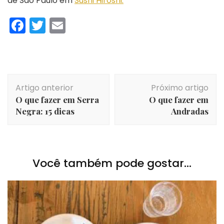
de São Paulo em
Sushi Hiroshi.
Facebook
Twitter
Email
Navegação
Artigo anterior
Próximo artigo
de
O que fazer em Serra
O que fazer em
post
Negra: 15 dicas
Andradas
Você também pode gostar...