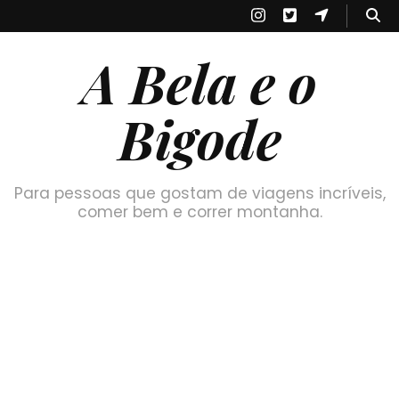
A Bela e o
Bigode
Para pessoas que gostam de viagens incríveis,
comer bem e correr montanha.