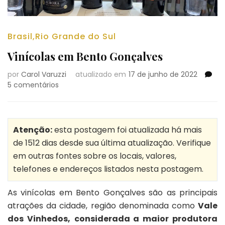
Brasil
,
Rio Grande do Sul
Vinícolas em Bento Gonçalves
por
Carol Varuzzi
atualizado em
17 de junho de 2022
em
5 comentários
Vinícolas
em
Bento
Gonçalves
Atenção:
esta postagem foi atualizada há mais
de 1512 dias desde sua última atualização. Verifique
em outras fontes sobre os locais, valores,
telefones e endereços listados nesta postagem.
As vinícolas em Bento Gonçalves são as principais
atrações da cidade, região denominada como
Vale
dos Vinhedos,
considerada a maior produtora