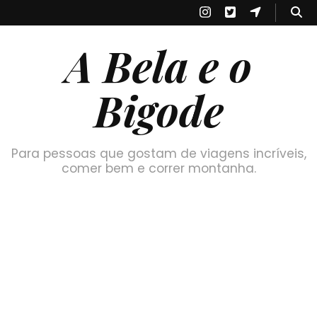
A Bela e o
Bigode
Para pessoas que gostam de viagens incríveis,
comer bem e correr montanha.