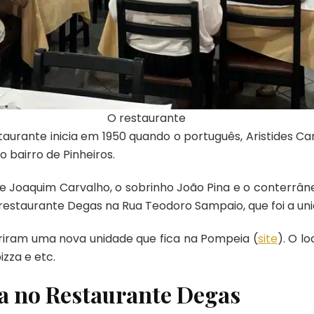
O restaurante
taurante inicia em 1950 quando o português, Aristides Car
 bairro de Pinheiros.
é e Joaquim Carvalho, o sobrinho João Pina e o conterrâ
 restaurante Degas na Rua Teodoro Sampaio, que foi a u
abriram uma nova unidade que fica na Pompeia (
site
). O l
izza e etc.
a no Restaurante Degas