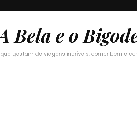
A Bela e o Bigod
que gostam de viagens incríveis, comer bem e co