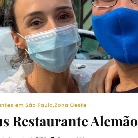
antes em São Paulo
,
Zona Oeste
s Restaurante Alemão