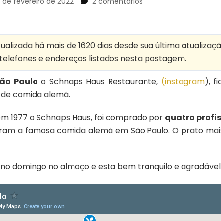
em
 de fevereiro de 2022
2 comentários
Schnaps
Haus
Restaurante
Alemão
alizada há mais de 1620 dias desde sua última atualizaçã
, telefones e endereços listados nesta postagem.
São Paulo
o Schnaps Haus Restaurante,
(
instagram
), f
e de comida alemã.
em 1977 o Schnaps Haus, foi comprado por
quatro profi
izaram a famosa comida alemã em São Paulo. O prato mai
o domingo no almoço e esta bem tranquilo e agradável 