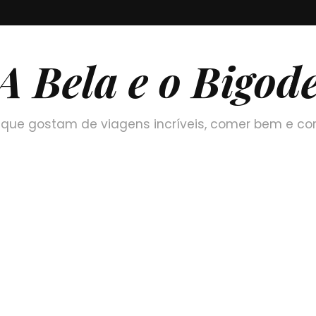
A Bela e o Bigod
que gostam de viagens incríveis, comer bem e co