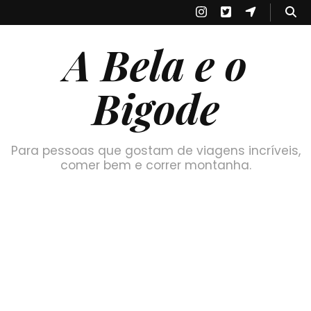
A Bela e o
Bigode
Para pessoas que gostam de viagens incríveis,
comer bem e correr montanha.