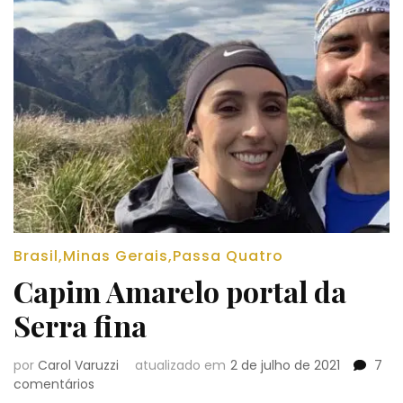
Brasil
,
Minas Gerais
,
Passa Quatro
Capim Amarelo portal da
Serra fina
por
Carol Varuzzi
atualizado em
2 de julho de 2021
7
em
comentários
Capim