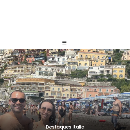
Brasil
,
Destaques
,
Paraty
,
Rio de Janeiro
Saco do Mamanguá em Paraty único