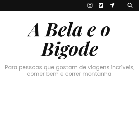
A Bela e o
Bigode
Para pessoas que gostam de viagens incríveis,
comer bem e correr montanha.