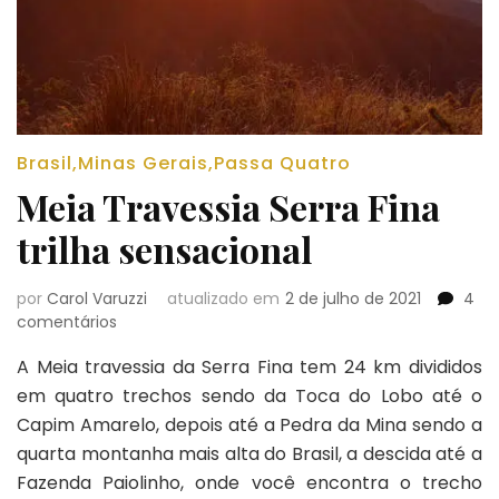
Brasil
,
Minas Gerais
,
Passa Quatro
Meia Travessia Serra Fina
trilha sensacional
por
Carol Varuzzi
atualizado em
2 de julho de 2021
4
em
comentários
Meia
A Meia travessia da Serra Fina tem 24 km divididos
Travessia
Serra
em quatro trechos sendo da Toca do Lobo até o
Fina
Capim Amarelo, depois até a Pedra da Mina sendo a
trilha
quarta montanha mais alta do Brasil, a descida até a
sensacional
Fazenda Paiolinho, onde você encontra o trecho