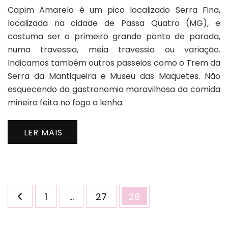
Capim Amarelo é um pico localizado Serra Fina,
Amarelo
portal
localizada na cidade de Passa Quatro (MG), e
da
costuma ser o primeiro grande ponto de parada,
Serra
numa travessia, meia travessia ou variação.
fina
Indicamos também outros passeios como o Trem da
Serra da Mantiqueira e Museu das Maquetes. Não
esquecendo da gastronomia maravilhosa da comida
mineira feita no fogo a lenha.
LER MAIS
Paginação
Página
Página
Página
1
…
27
28
de
posts